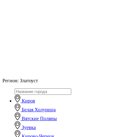
Регион:
Златоуст
Киров
Белая Холуница
Вятские Поляны
Зуевка
Кирово-Чепецк