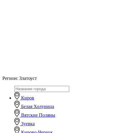
Регион:
Златоуст
Киров
Белая Холуница
Вятские Поляны
Зуевка
Кирово-Чепецк